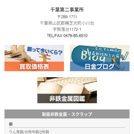
千葉第二事業所
〒289-1711
千葉県山武郡横芝光町小川台
字熊落台1172-1
TEL/FAX
0479-85-6510
取扱非鉄金属・スクラップ
銅
りん青銅/光特号銅/2号銅