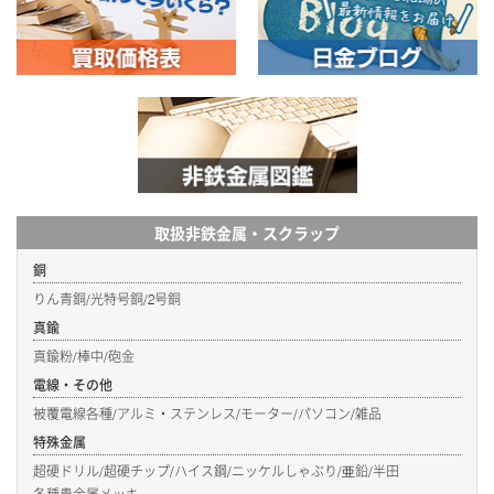
取扱非鉄金属・スクラップ
銅
りん青銅/光特号銅/2号銅
真鍮
真鍮粉/棒中/砲金
電線・その他
被覆電線各種/アルミ・ステンレス/モーター/パソコン/雑品
特殊金属
超硬ドリル/超硬チップ/ハイス鋼/ニッケルしゃぶり/亜鉛/半田