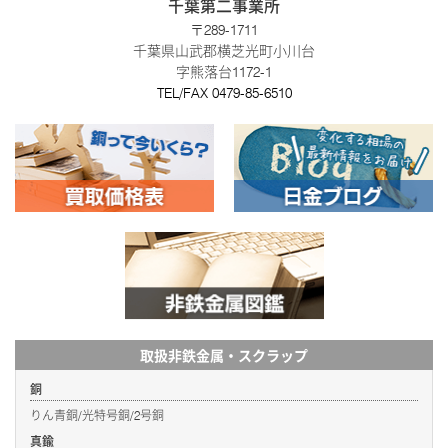
千葉第二事業所
〒289-1711
千葉県山武郡横芝光町小川台
字熊落台1172-1
TEL/FAX
0479-85-6510
取扱非鉄金属・スクラップ
銅
りん青銅/光特号銅/2号銅
真鍮