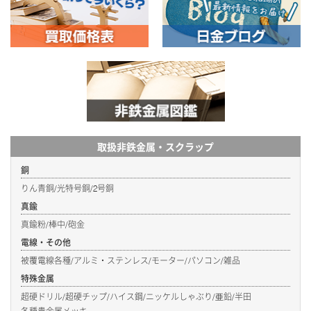
取扱非鉄金属・スクラップ
銅
りん青銅/光特号銅/2号銅
真鍮
真鍮粉/棒中/砲金
電線・その他
被覆電線各種/アルミ・ステンレス/モーター/パソコン/雑品
特殊金属
超硬ドリル/超硬チップ/ハイス鋼/ニッケルしゃぶり/亜鉛/半田