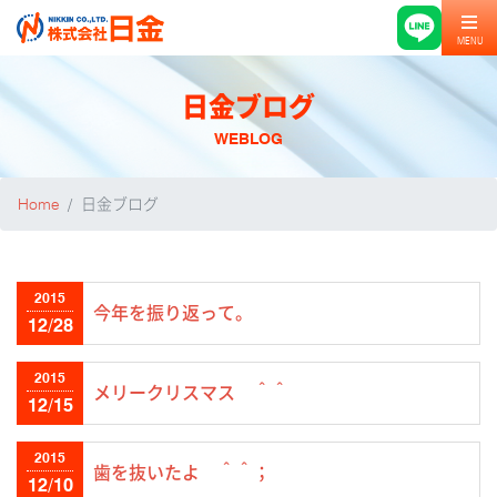
MENU
日金ブログ
WEBLOG
Home
日金ブログ
2015
今年を振り返って。
12/28
2015
メリークリスマス ＾＾
12/15
2015
歯を抜いたよ ＾＾；
12/10