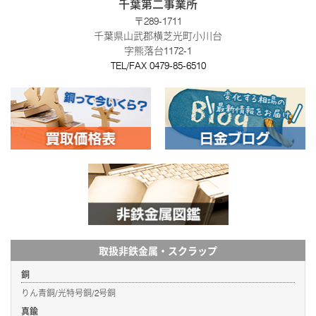
千葉第二事業所
〒289-1711
千葉県山武郡横芝光町小川台
字熊落台1172-1
TEL/FAX
0479-85-6510
取扱非鉄金属・スクラップ
銅
りん青銅/光特号銅/2号銅
真鍮