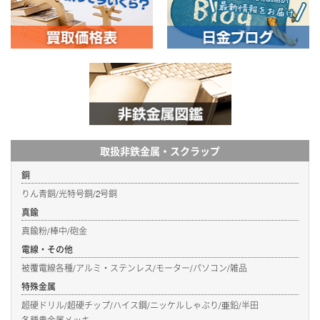
取扱非鉄金属・スクラップ
銅
りん青銅/光特号銅/2号銅
真鍮
真鍮粉/棒中/砲金
電線・その他
被覆電線各種/アルミ・ステンレス/モーター/パソコン/雑品
特殊金属
超硬ドリル/超硬チップ/ハイス鋼/ニッケルしゃぶり/亜鉛/半田