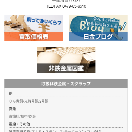
字熊落台1172-1
TEL/FAX
0479-85-6510
取扱非鉄金属・スクラップ
銅
りん青銅/光特号銅/2号銅
真鍮
真鍮粉/棒中/砲金
電線・その他
被覆電線各種/アルミ・ステンレス/モーター/パソコン/雑品