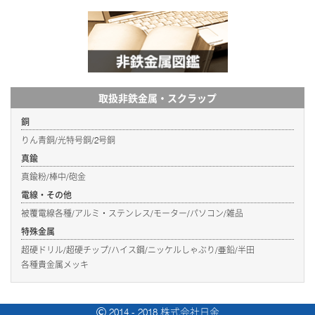
取扱非鉄金属・スクラップ
銅
りん青銅/光特号銅/2号銅
真鍮
真鍮粉/棒中/砲金
電線・その他
被覆電線各種/アルミ・ステンレス/モーター/パソコン/雑品
特殊金属
超硬ドリル/超硬チップ/ハイス鋼/ニッケルしゃぶり/亜鉛/半田
各種貴金属メッキ
2014 - 2018 株式会社日金