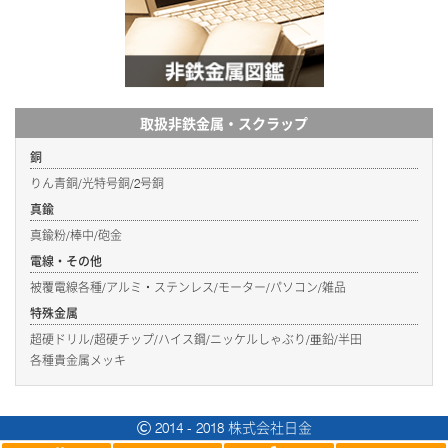
取扱非鉄金属・スクラップ
銅
りん青銅/光特号銅/2号銅
真鍮
真鍮粉/棒中/砲金
電線・その他
被覆電線各種/アルミ・ステンレス/モーター/パソコン/雑品
特殊金属
超硬ドリル/超硬チップ/ハイス鋼/ニッケルしゃぶり/亜鉛/半田
各種貴金属メッキ
2014 - 2018 株式会社日金