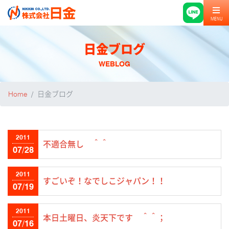
MENU
日金ブログ
WEBLOG
Home
日金ブログ
2011
不適合無し ＾＾
07/28
2011
すごいぞ！なでしこジャパン！！
07/19
2011
本日土曜日、炎天下です ＾＾；
07/16