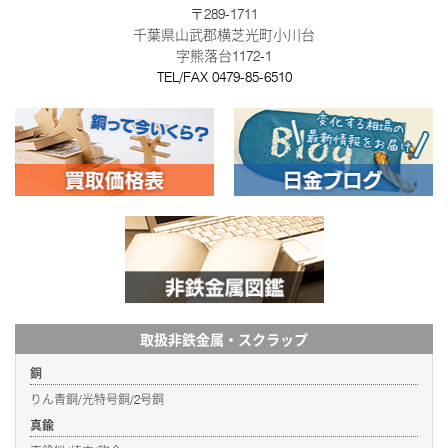
〒289-1711
千葉県山武郡横芝光町小川台
字熊落台1172-1
TEL/FAX
0479-85-6510
取扱非鉄金属・スクラップ
銅
りん青銅/光特号銅/2号銅
真鍮