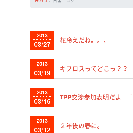
Home
日金ブログ
2013
花冷えだね。。。
03/27
2013
キプロスってどこっ？？
03/19
2013
TPP交渉参加表明だよ 
03/16
2013
２年後の春に。
03/12