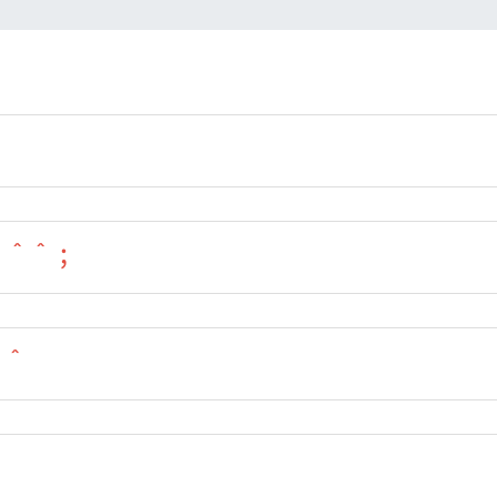
 ＾＾；
＾＾