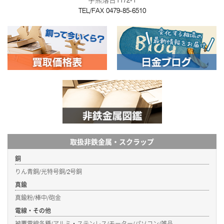
字熊落台1172-1
TEL/FAX
0479-85-6510
取扱非鉄金属・スクラップ
銅
りん青銅/光特号銅/2号銅
真鍮
真鍮粉/棒中/砲金
電線・その他
被覆電線各種/アルミ・ステンレス/モーター/パソコン/雑品