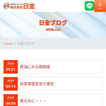
MENU
日金ブログ
WEBLOG
Home
日金ブログ
2020
原油にみる銅相場
04/21
2020
非常事態宣言の東京
04/14
2020
春なのに・・・
04/04