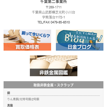
千葉第二事業所
〒289-1711
千葉県山武郡横芝光町小川台
字熊落台1172-1
TEL/FAX
0479-85-6510
取扱非鉄金属・スクラップ
銅
りん青銅/光特号銅/2号銅
真鍮