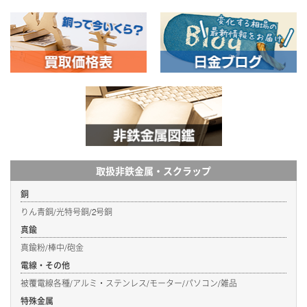
取扱非鉄金属・スクラップ
銅
りん青銅/光特号銅/2号銅
真鍮
真鍮粉/棒中/砲金
電線・その他
被覆電線各種/アルミ・ステンレス/モーター/パソコン/雑品
特殊金属