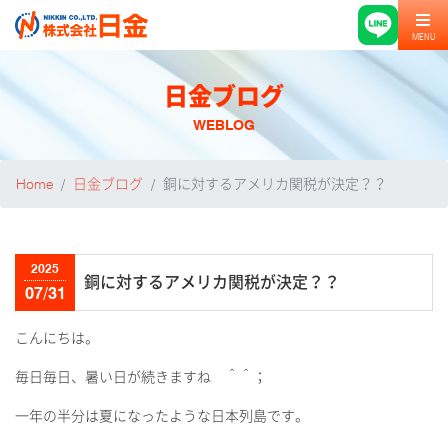
MENU
日金ブログ
WEBLOG
Home
日金ブログ
銅に対するアメリカ関税が決定？？
2025
銅に対するアメリカ関税が決定？？
07/31
こんにちは。
毎日毎日、暑い日が続きますね ＾＾；
一年の半分は夏になったような日本列島です。