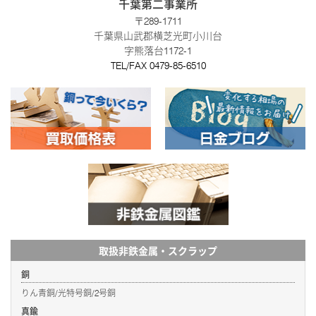
千葉第二事業所
〒289-1711
千葉県山武郡横芝光町小川台
字熊落台1172-1
TEL/FAX
0479-85-6510
取扱非鉄金属・スクラップ
銅
りん青銅/光特号銅/2号銅
真鍮