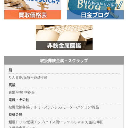
取扱非鉄金属・スクラップ
銅
りん青銅/光特号銅/2号銅
真鍮
真鍮粉/棒中/砲金
電線・その他
被覆電線各種/アルミ・ステンレス/モーター/パソコン/雑品
特殊金属
超硬ドリル/超硬チップ/ハイス鋼/ニッケルしゃぶり/亜鉛/半田