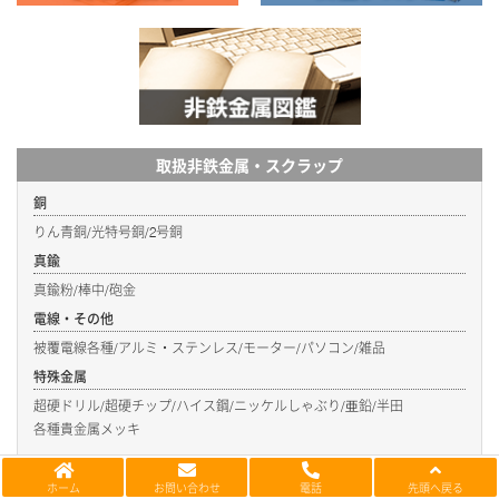
取扱非鉄金属・スクラップ
銅
りん青銅/光特号銅/2号銅
真鍮
真鍮粉/棒中/砲金
電線・その他
被覆電線各種/アルミ・ステンレス/モーター/パソコン/雑品
特殊金属
超硬ドリル/超硬チップ/ハイス鋼/ニッケルしゃぶり/亜鉛/半田
各種貴金属メッキ
ホーム
お問い合わせ
電話
先頭へ戻る