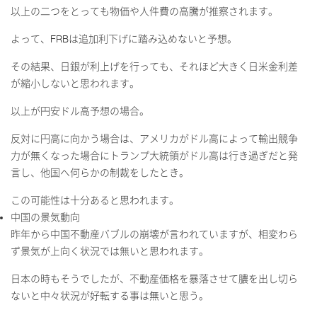
以上の二つをとっても物価や人件費の高騰が推察されます。
よって、
FRB
は追加利下げに踏み込めないと予想。
その結果、日銀が利上げを行っても、それほど大きく日米金利差
が縮小しないと思われます。
以上が円安ドル高予想の場合。
反対に円高に向かう場合は、アメリカがドル高によって輸出競争
力が無くなった場合にトランプ大統領がドル高は行き過ぎだと発
言し、他国へ何らかの制裁をしたとき。
この可能性は十分あると思われます。
中国の景気動向
昨年から中国不動産バブルの崩壊が言われていますが、相変わら
ず景気が上向く状況では無いと思われます。
日本の時もそうでしたが、不動産価格を暴落させて膿を出し切ら
ないと中々状況が好転する事は無いと思う。