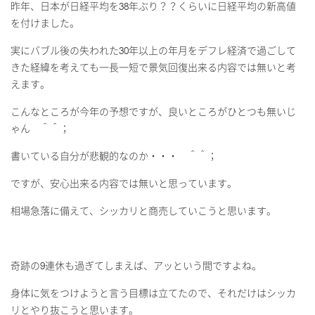
昨年、日本が日経平均を
38
年ぶり？？くらいに日経平均の新高値
を付けました。
実にバブル後の失われた
30
年以上の年月をデフレ経済で過ごして
きた経緯を考えても一長一短で景気回復出来る内容では無いと考
えます。
こんなところが今年の予想ですが、良いところがひとつも無いじ
ゃん ＾＾；
書いている自分が悲観的なのか・・・ ＾＾；
ですが、安心出来る内容では無いと思っています。
相場急落に備えて、シッカリと商売していこうと思います。
奇跡の
9
連休も過ぎてしまえば、アッという間ですよね。
身体に気をつけようと言う目標は立てたので、それだけはシッカ
リとやり抜こうと思います。