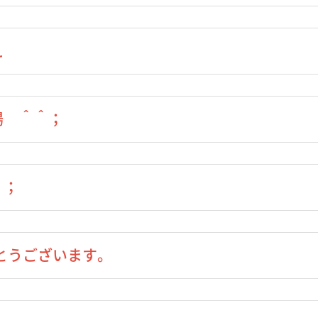
え
場 ＾＾；
＾；
でとうございます。